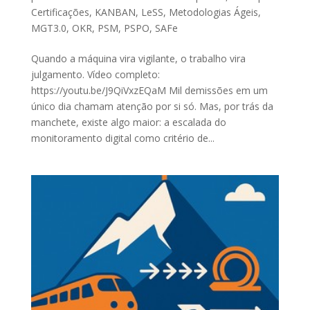
Certificações
,
KANBAN
,
LeSS
,
Metodologias Ágeis
,
MGT3.0
,
OKR
,
PSM
,
PSPO
,
SAFe
Quando a máquina vira vigilante, o trabalho vira
julgamento. Vídeo completo:
https://youtu.be/J9QiVxzEQaM Mil demissões em um
único dia chamam atenção por si só. Mas, por trás da
manchete, existe algo maior: a escalada do
monitoramento digital como critério de...