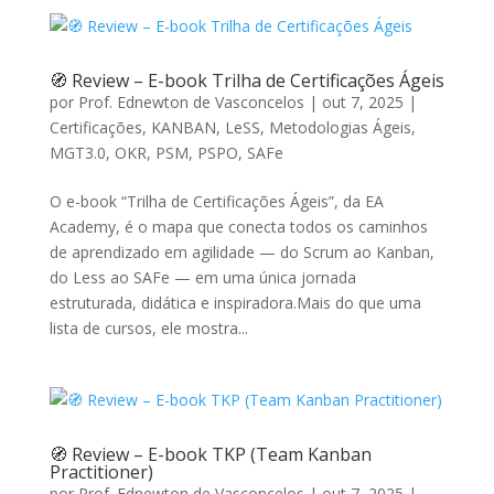
🧭 Review – E-book Trilha de Certificações Ágeis
por
Prof. Ednewton de Vasconcelos
|
out 7, 2025
|
Certificações
,
KANBAN
,
LeSS
,
Metodologias Ágeis
,
MGT3.0
,
OKR
,
PSM
,
PSPO
,
SAFe
O e-book “Trilha de Certificações Ágeis”, da EA
Academy, é o mapa que conecta todos os caminhos
de aprendizado em agilidade — do Scrum ao Kanban,
do Less ao SAFe — em uma única jornada
estruturada, didática e inspiradora.Mais do que uma
lista de cursos, ele mostra...
🧭 Review – E-book TKP (Team Kanban
Practitioner)
por
Prof. Ednewton de Vasconcelos
|
out 7, 2025
|