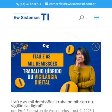
(61) 4042-0701
comercial@ewsistemasti.com.br
Itaú e as mil demissões: trabalho híbrido ou
vigilância digital?
por
Prof. Ednewton de Vasconcelos
|
out 9, 2025
|