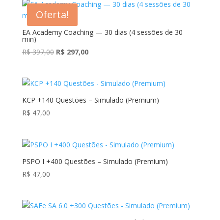
era:
é:
Oferta!
R$ 297,00.
R$ 97,00.
EA Academy Coaching — 30 dias (4 sessões de 30
min)
O
O
R$
397,00
R$
297,00
preço
preço
original
atual
era:
é:
R$ 397,00.
R$ 297,00.
KCP +140 Questões – Simulado (Premium)
R$
47,00
PSPO I +400 Questões – Simulado (Premium)
R$
47,00