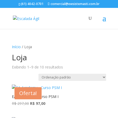
(61) 4042-0701
comercial@ewsistemasti.com.br
Início
/ Loja
Loja
Exibindo 1–9 de 10 resultados
Oferta!
EA Academy – Curso PSM I
O
O
R$
297,00
R$
97,00
preço
preço
original
atual